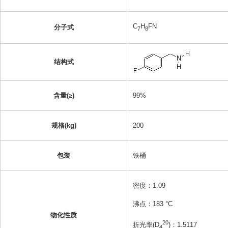
C
H
FN
分子式
7
8
结构式
含量(≥)
99%
规格(kg)
200
包装
铁桶
密度：1.09
沸点：183 °C
物化性质
20
折光率(D
)：1.5117
4