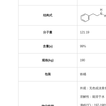
结构式
分子量
121.19
含量(≥)
99%
规格(kg)
190
包装
铁桶
外观：无色或淡黄
溶解性：能溶于水
沸程(℃)：197-198