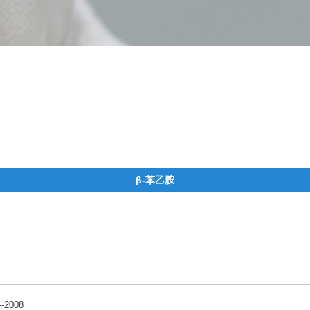
β-苯乙胺
-2008