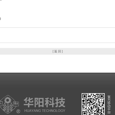
0
[ 返 回 ]