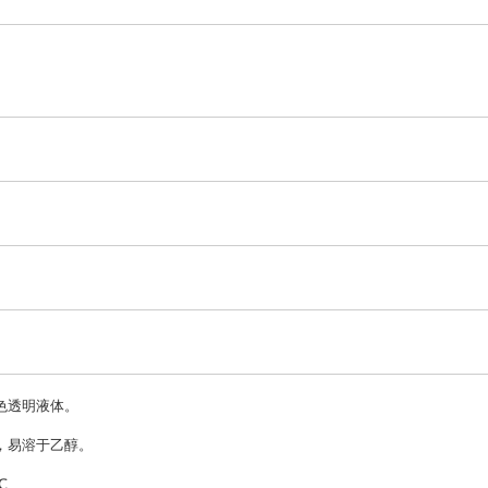
色透明液体。
，易溶于乙醇。
℃